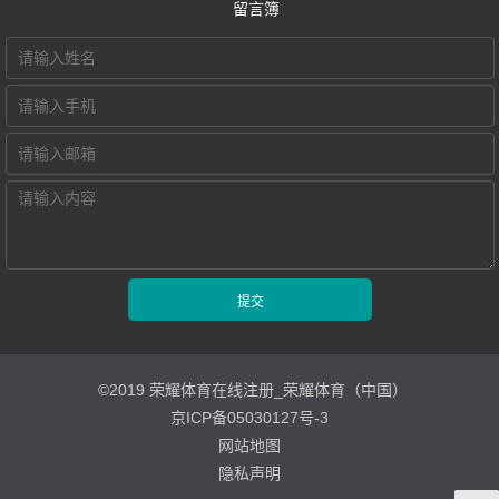
留言簿
交互式电子教室
智慧教学空间
高密度WiFi移动
智慧教室
©2019 荣耀体育在线注册_荣耀体育（中国）
京ICP备05030127号-3
网站地图
隐私声明