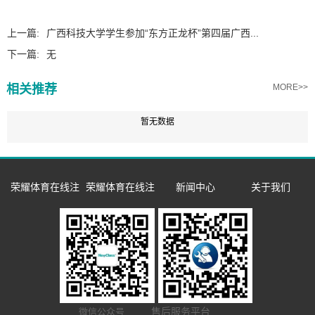
上一篇:
广西科技大学学生参加“东方正龙杯”第四届广西...
下一篇:
无
相关推荐
MORE>>
暂无数据
荣耀体育在线注
荣耀体育在线注
新闻中心
关于我们
册_荣耀体育（中
册_荣耀体育（中
企业新闻
企业简介
国）
国）
市场活动
发展历程
数字语言学习系
双一流/985/211
荣誉资质
同声传译训练系
统
外语院校
联系我们
售后服务平台
微信公众号