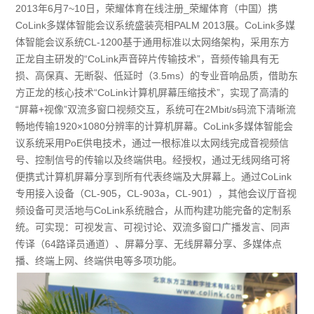
2013年6月7~10日，荣耀体育在线注册_荣耀体育（中国）携
CoLink多媒体智能会议系统盛装亮相PALM 2013展。CoLink多媒
体智能会议系统CL-1200基于通用标准以太网络架构，采用东方
正龙自主研发的“CoLink声音碎片传输技术”，音频传输具有无
损、高保真、无断裂、低延时（3.5ms）的专业音响品质，借助东
方正龙的核心技术“CoLink计算机屏幕压缩技术”，实现了高清的
“屏幕+视像”双流多窗口视频交互，系统可在2Mbit/s码流下清晰流
畅地传输1920×1080分辨率的计算机屏幕。CoLink多媒体智能会
议系统采用PoE供电技术，通过一根标准以太网线完成音视频信
号、控制信号的传输以及终端供电。经授权，通过无线网络可将
便携式计算机屏幕分享到所有代表终端及大屏幕上。通过CoLink
专用接入设备（CL-905，CL-903a，CL-901），其他会议厅音视
频设备可灵活地与CoLink系统融合，从而构建功能完备的定制系
统。可实现：可视发言、可视讨论、双流多窗口广播发言、同声
传译（64路译员通道）、屏幕分享、无线屏幕分享、多媒体点
播、终端上网、终端供电等多项功能。