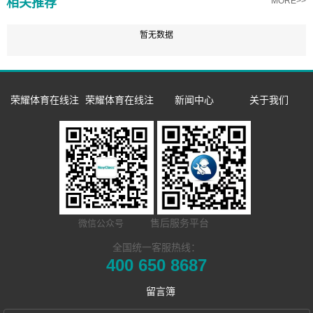
相关推荐
MORE>>
暂无数据
荣耀体育在线注
荣耀体育在线注
新闻中心
关于我们
册_荣耀体育（中
册_荣耀体育（中
企业新闻
企业简介
国）
国）
市场活动
发展历程
数字语言学习系
双一流/985/211
荣誉资质
同声传译训练系
统
外语院校
联系我们
售后服务平台
微信公众号
​远程合班教学系
统
MTI/BTI院校
Hub诚征渠道合
全国统一客服热线：
400 650 8687
电子教室
统
用户名录
作伙伴
留言簿
交互式电子教室