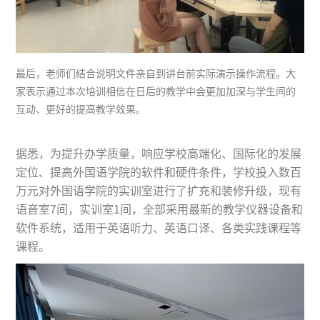
最后，老师们结合说明文件亲自到讲台前实际演示操作流程。大
家表示通过本次培训相信在日后的教学中会更加加深与学生间的
互动、更好的提高教学效果。
据悉，为提升办学质量，响应学校高端化、国际化的发展
定位、提高外国语学院的软件和硬件条件，学校投入数百
万元对外国语学院的实训室进行了扩充和装修升级，现有
语音室7间，实训室1间，全部采用最新的教学仪器设备和
软件系统，适用于英语听力、英语口译、各类实践课程等
课程。