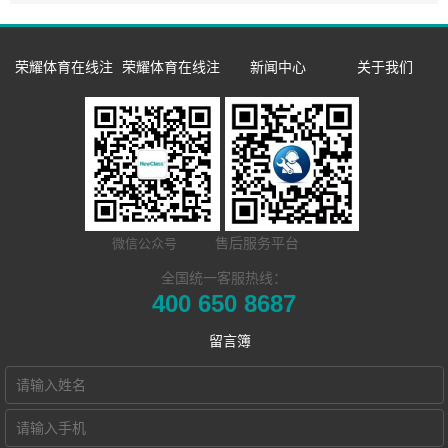
荣耀体育在线注
荣耀体育在线注
新闻中心
关于我们
册_荣耀体育（中
册_荣耀体育（中
企业新闻
企业简介
国）
国）
市场活动
发展历程
数字语言学习系
双一流/985/211
荣誉资质
同声传译训练系
统
外语院校
联系我们
售后服务平台
微信公众号
​远程合班教学系
统
MTI/BTI院校
Hub诚征渠道合
全国统一客服热线：
400 650 8687
电子教室
统
用户名录
作伙伴
留言簿
交互式电子教室
智慧教学空间
高密度WiFi移动