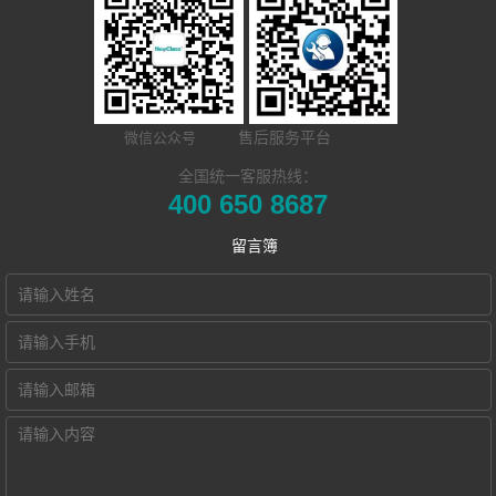
国）
国）
市场活动
发展历程
数字语言学习系
双一流/985/211
荣誉资质
同声传译训练系
统
外语院校
联系我们
售后服务平台
微信公众号
​远程合班教学系
统
MTI/BTI院校
Hub诚征渠道合
全国统一客服热线：
400 650 8687
电子教室
统
用户名录
作伙伴
留言簿
交互式电子教室
智慧教学空间
高密度WiFi移动
智慧教室