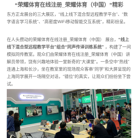
“荣耀体育在线注册_荣耀体育（中国）”精彩
东方正龙展台的三大展区，“线上线下混合型远程教学平台”、“数
字语言学习系统”、“高密度WiFi移动智能交互系统”，精彩纷呈。
在人头攒动的荣耀体育在线注册_荣耀体育（中国） 展台，
“线上
线下混合型远程教学平台”组合“同声传译训练系统”
，构建了一间
模拟同传教室。观众们由荣耀体育在线注册_荣耀体育（中国）讲
解员带领，饶有兴趣地体验一堂新奇的“大课堂”。一条空中“热线”
连通上海和长沙，坐在教室里的现场观众客串“同学”和大屏呈现的
上海同学展开一场隔空对话，“错位”的真实，让观众们纷纷坐下尝
试。