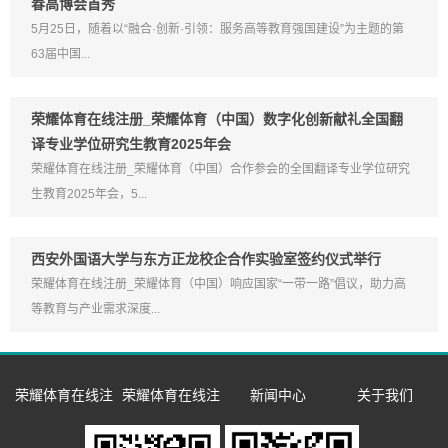
春高博会首秀
5月25日，随着以“融合·创新·引领：服务高等教育强国建设”为主题的第
63届中国...
荣耀体育在线注册_荣耀体育（中国）数字化创新献礼全国翻
译专业学位研究生教育2025年会
荣耀体育在线注册_荣耀体育（中国）合作参会的全国翻译专业学位研究
生教育2025年会，5...
西安外国语大学与东方正龙校企合作实验室签约仪式举行
荣耀体育在线注册_荣耀体育（中国）响应国家“一带一路”倡议，助力高
等教育与产业需求深度...
荣耀体育在线注
荣耀体育在线注
新闻中心
关于我们
册_荣耀体育（中
册_荣耀体育（中
企业新闻
企业简介