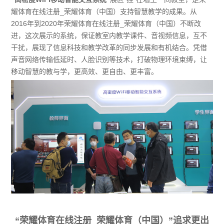
耀体育在线注册_荣耀体育（中国）支持智慧教学的成果。从
2016年到2020年荣耀体育在线注册_荣耀体育（中国）不断改
进，这次展示的系统，保证教室内教学课件、音视频信息，互不
干扰，展现了信息科技和教学改革的同步发展和有机结合。凭借
声音网络传输低延时、人脸识别等技术，打破物理环境束缚，让
移动智慧的教与学，更高效、更自由、更丰富。
“荣耀体育在线注册_荣耀体育（中国）”追求更出