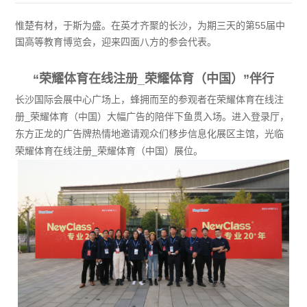
惟楚有材，于斯为盛。在英才齐聚的长沙，为期三天的第55届中
国高等教育博览会，迎来四面八方的参会代表。
“荣耀体育在线注册_荣耀体育（中国）”伴行
长沙国际会展中心广场上
，蜂拥而至的参观者在荣耀体育在线注
册_荣耀体育（中国）大幅广告的陪伴下鱼贯入场。
进入登录厅，
东方正龙的广告牌热情地邀请观众们移步信息化展区主馆，光临
荣耀体育在线注册_荣耀体育（中国）展位。