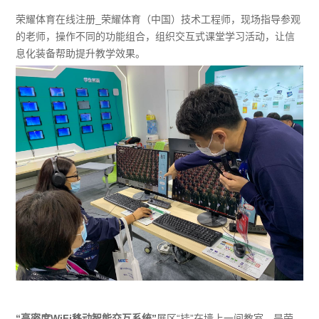
荣耀体育在线注册_荣耀体育（中国）技术工程师，现场指导参观
的老师，操作不同的功能组合，组织交互式课堂学习活动，让信
息化装备帮助提升教学效果。
“高密度WiFi移动智能交互系统”
展区“挂”在墙上一间教室，是荣