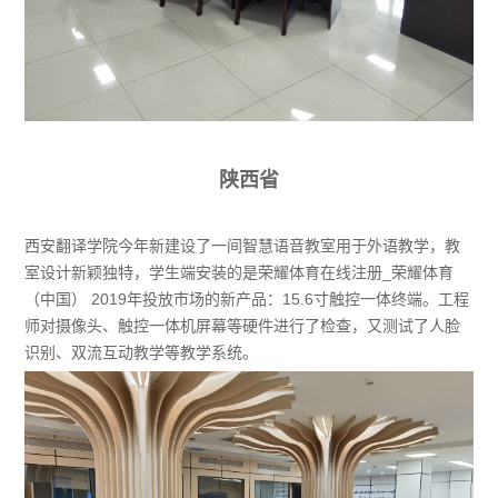
陕西省
西安翻译学院今年新建设了一间智慧语音教室用于外语教学，教
室设计新颖独特，学生端安装的是荣耀体育在线注册_荣耀体育
（中国） 2019年投放市场的新产品：15.6寸触控一体终端。工程
师对摄像头、触控一体机屏幕等硬件进行了检查，又测试了人脸
识别、双流互动教学等教学系统。