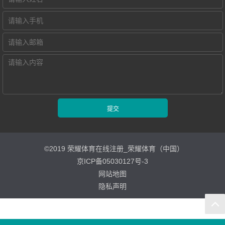
高密度WiFi移动
智慧教室
©2019 荣耀体育在线注册_荣耀体育（中国）
京ICP备05030127号-3
网站地图
隐私声明
天行在线登录入口
|
天行平台（中国）ios/安卓版/手机app下载
|
天行网页版页面
|
爱