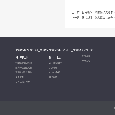
荣耀体
·独创
分辨率
·系统
·保证
·系统
·人性
·缩小
·引入
·可视
对面地
北京教