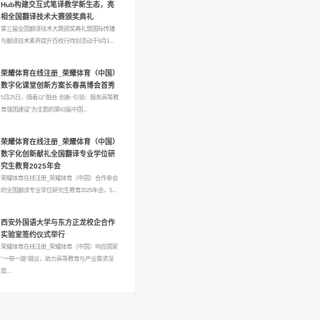
相关推荐
验室，邀您走入情景交互课堂
荣耀体育
Hub构
相全国翻
第三届全国
。荣耀体育在线注册_荣耀体育（中国）展品：
与翻译技术素
27-2132号展位。
荣耀体育
为第一家引入嵌入式终端、实现VOD点播功
数字化课
育在线注册_荣耀体育（中国）不断推出新
5月25日，
（中国）产品，性能、应用功能都比第三代
育强国建设”