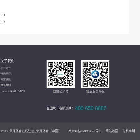
育在线注册_荣耀体育（中国）高端语言实验室亮点：
“声音碎片传输”和“内核穿透”技术，实现一根标准以太网线完成
、多窗口的计算机屏幕广播，为丰富教学功能提供了强大的技术
支持 5 路摄像头，屏幕广播与摄像头视频可以同时双流广播，让“
声音传输延时小于5ms，还原真实、干净的声音，给师生完美的学
支持WiFi接入，实现无线屏幕广播，让日益丰富的课堂移动设备
化的人脸识别设计，提供给老师高效、生动的个性化教学控制界面
屏幕，配合授课需要，方便老师与学生多渠道交流互动；
流行的触摸屏、网络和电源二合一的PoE方式 ，减少桌面设备，
化授课、可视化情景交互教学、双流多窗口情景交互教学等功能
参与教学活动、课堂吸引力、学生专注度、训练效果全面提升。
育装备展示会现场，荣耀体育在线注册_荣耀体育（中国） 高端