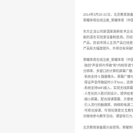
您当前位置
201
荣耀体
东方正
能的语
产品，
产品有