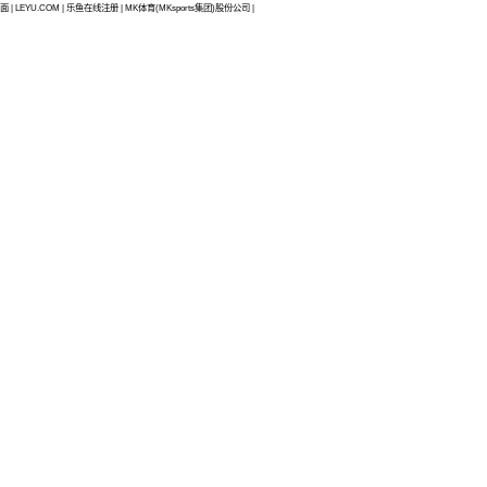
图片新闻：姹紫嫣红又逢春（下）
图片新闻：姹紫嫣红又逢春（上）
体
新闻中心
关于我们
企业新闻
企业简介
市场活动
发展历程
荣誉资质
联系我们
Hub诚征渠道合作伙伴
微
全国