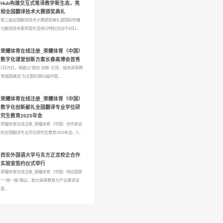
相关推荐
荣耀体育
Hub构
相全国翻
第三届全国
室已全部安装调试完成并投入使用了。
与翻译技术素
荣耀体育
数字化课
5月25日，
育强国建设”