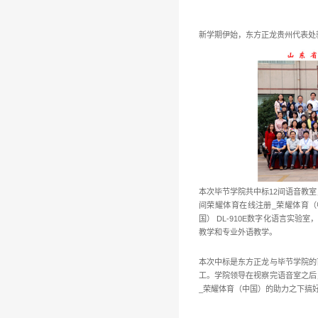
您当前位置
新学期