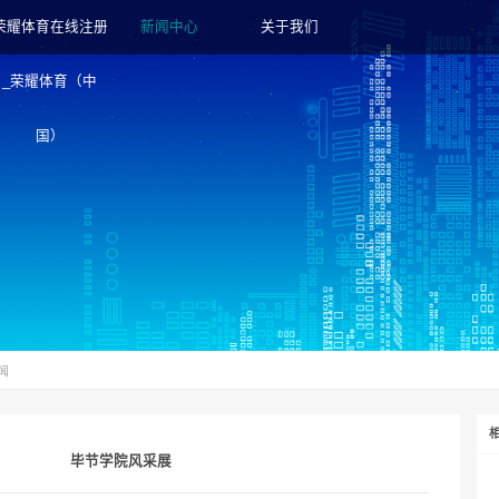
荣耀体育在线注册
荣耀体育在线注册
新闻中心
_荣耀体育（中
_荣耀体育（中
国）
国）