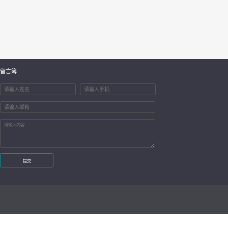
荣耀体育
数字化创
究生教育2
荣耀体育在
的全国翻译专
中国） DL-930情景交互语言实验室，3
，以及7间荣耀体育在线注册_荣耀体育（中
室建设完成以后，将应用于毕节学院的公共外语
西安外国
实验室签
荣耀体育在
“一带一路
标之后，正龙工程师星夜兼程，终于如期完
度...
满意，并寄语学院老师在荣耀体育在线注册
。