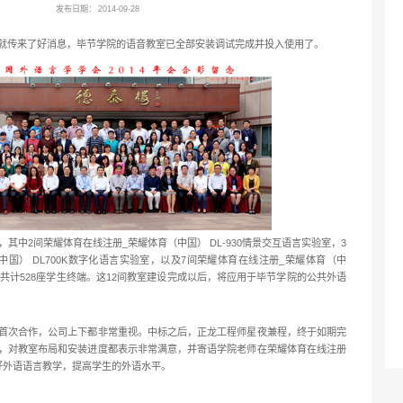
:
首页
新闻中心
企业新闻
毕节学院风采展
发布日期：
2014-09-28
伊始，东方正龙贵州代表处就传来了好消息，毕节学院的语音教