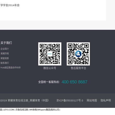
节学院共中标12间语音教室，其中2间荣耀体育在线注册_荣耀体育（
体育在线注册_荣耀体育（中国） DL700K数字化语言实验室
DL-910E数字化语言实验室，共计528座学生终端。这12间教
专业外语教学。
标是东方正龙与毕节学院的首次合作，公司上下都非常重视。中
院领导在视察完语音室之后，对教室布局和安装进度都表示非常
体育（中国）的助力之下搞好外语语言教学，提高学生的外语水平
东方正龙出席山东省国外语言学学会2014年会
喜从西北来