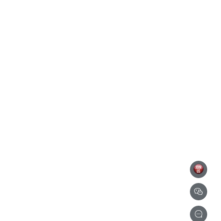
留言簿
信公众号
售后服务平台
400 650 8687
统一客服热线：