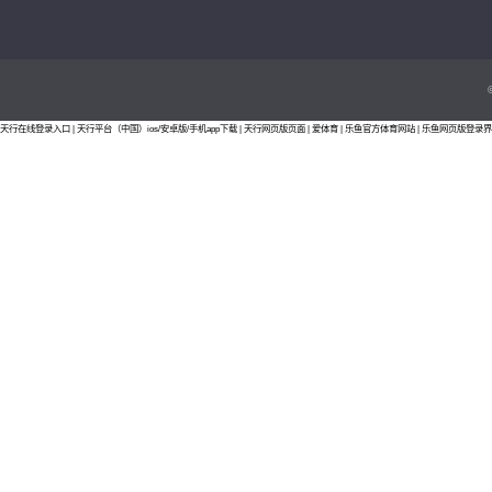
古人云
睢宁高
快乐学
上一篇:
下一篇:
荣耀体育在线注册_荣耀体
荣耀体育在线注册_荣耀
育（中国）
育（中国）
数字语言学习系统
双一流/985/211