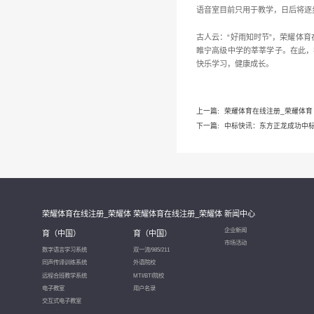
这间语
设英
室。自
投入使
的操作
语音室