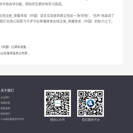
音室就是东方正龙的荣耀体育在线注册_荣耀体育（中国） DL-
语课程基地的号召，也为了提升本校学生的英语水平，睢宁高级
语言实验室建成以来，在学校里一直保持着较高的利用率，高一
用的时间还不长，但荣耀体育在线注册_荣耀体育（中国）语音
界面、全面系统的教学功能深受广大师生的好评。据学校老师介
目前只用于教学，日后将逐步开放自学功能，帮助学生更好地学