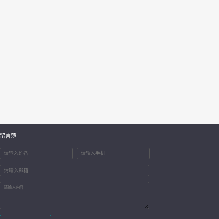
荣耀体育
数字化创
究生教育2
荣耀体育在
的全国翻译专
西安外国
实验室签
荣耀体育在
“一带一路
910E数字化语言实验室。为了响应江苏省建
度...
中学与东方正龙合作，建设了这间语言实验
至高三各个年级都在这间教室里上课。虽然
室在学校里已经享有极好的口碑。简洁流畅
绍，荣耀体育在线注册_荣耀体育（中国）
习英语。