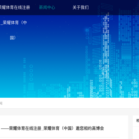
荣耀体育在线注册
荣耀体育在线注册
新闻中心
_荣耀体育（中
_荣耀体育（中
国）
国）