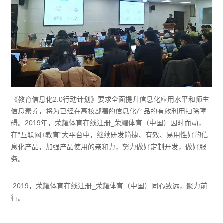
《教育信息化2.0行动计划》要求全面提升信息化应用水平和师生
信息素养，将为已经在高校部署的信息化产品的有效利用扫除障
碍。2019年，荣耀体育在线注册_荣耀体育（中国）因时而动，
在“互联网+教育”大平台中，继续研发简捷、有效、易用性好的信
息化产品，加强产品使用的亲和力，努力做好定制开发，做好服
务。
2019，荣耀体育在线注册_荣耀体育（中国）同心致远，聚力前
行。