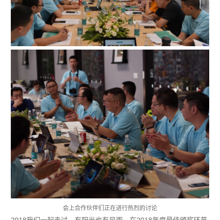
会上合作伙伴们正在进行热烈的讨论
2018我们一起走过，有阳光也有风雨，在2018年度最佳颁奖环节