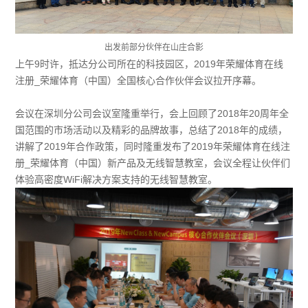
出发前部分伙伴在山庄合影
上午9时许，抵达分公司所在的科技园区，2019年荣耀体育在线
注册_荣耀体育（中国）全国核心合作伙伴会议拉开序幕。
会议在深圳分公司会议室隆重举行，会上回顾了2018年20周年全
国范围的市场活动以及精彩的品牌故事，总结了2018年的成绩，
讲解了2019年合作政策，同时隆重发布了2019年荣耀体育在线注
册_荣耀体育（中国）新产品及无线智慧教室，会议全程让伙伴们
体验高密度WiFi解决方案支持的无线智慧教室。