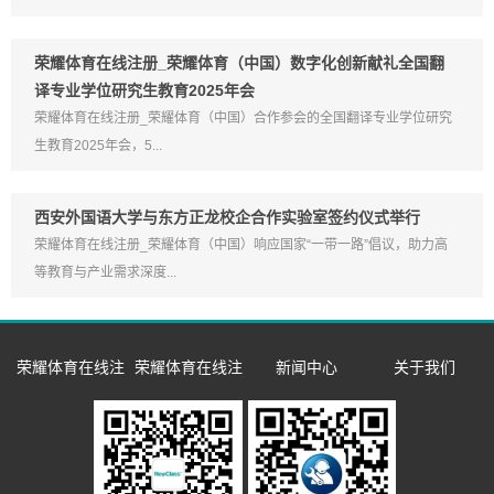
荣耀体育在线注册_荣耀体育（中国）数字化创新献礼全国翻
译专业学位研究生教育2025年会
荣耀体育在线注册_荣耀体育（中国）合作参会的全国翻译专业学位研究
生教育2025年会，5...
西安外国语大学与东方正龙校企合作实验室签约仪式举行
荣耀体育在线注册_荣耀体育（中国）响应国家“一带一路”倡议，助力高
等教育与产业需求深度...
荣耀体育在线注
荣耀体育在线注
新闻中心
关于我们
册_荣耀体育（中
册_荣耀体育（中
企业新闻
企业简介
国）
国）
市场活动
发展历程