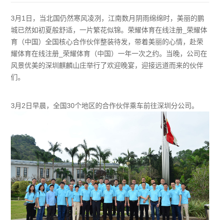
3月1日，当北国仍然寒风凌冽，江南数月阴雨绵绵时，美丽的鹏
城已然如初夏般舒适，一片繁花似锦。荣耀体育在线注册_荣耀体
育（中国）全国核心合作伙伴整装待发，带着美丽的心情，赴荣
耀体育在线注册_荣耀体育（中国）一年一次之约。当晚，公司在
风景优美的深圳麒麟山庄举行了欢迎晚宴，迎接远道而来的伙伴
们。
3月2日早晨，全国30个地区的合作伙伴乘车前往深圳分公司。