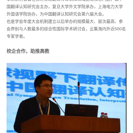
国翻译认知研究会主办，复旦大学外文学院承办，上海电力大学
外国语学院协办，为中国翻译认知研究会第六届大会。
也是学会年度大会机制建立以后举办的规模最大、层次最高、参
会界别与人数最多的综合性国际学术研讨会，云集海内外近500名
专家学者。
校企合作，助推高教