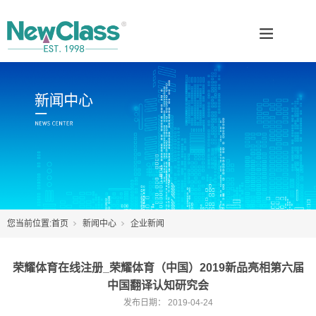
您当前位置:
首页
新闻中心
企业新闻
荣耀体育在线注册_荣耀体育（中国）2019新品亮相第六届
中国翻译认知研究会
发布日期：
2019-04-24