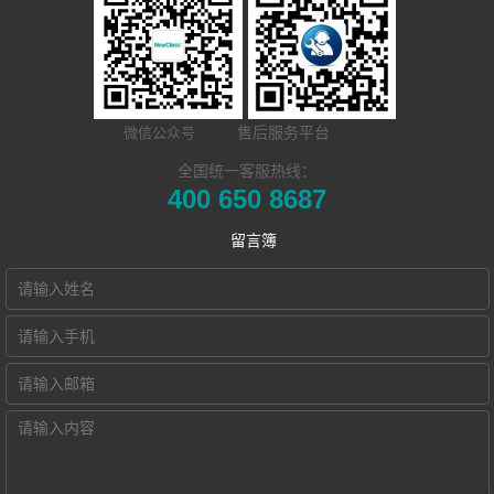
国）
国）
市场活动
发展历程
数字语言学习系
双一流/985/211
荣誉资质
同声传译训练系
统
外语院校
联系我们
售后服务平台
微信公众号
​远程合班教学系
统
MTI/BTI院校
Hub诚征渠道合
全国统一客服热线：
400 650 8687
电子教室
统
用户名录
作伙伴
留言簿
交互式电子教室
智慧教学空间
高密度WiFi移动
智慧教室