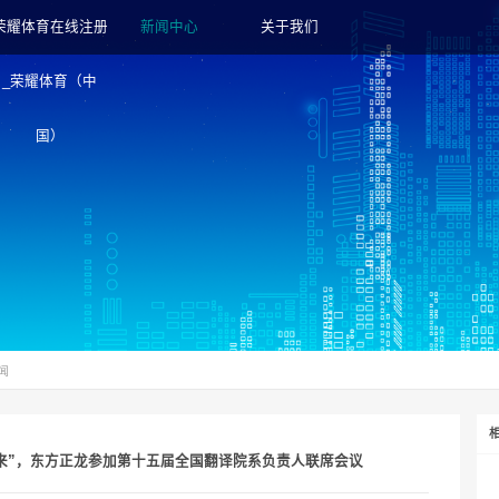
荣耀体育在线注册
荣耀体育在线注册
新闻中心
_荣耀体育（中
_荣耀体育（中
国）
国）