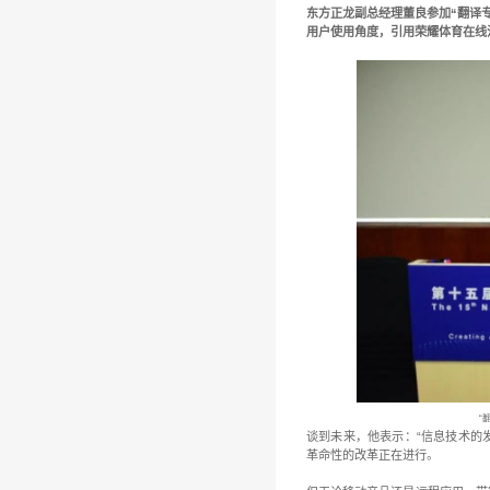
本次
1
.
式的创
东方正
用户使