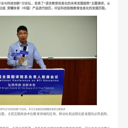
会议现场
会议主题为“
弘扬传统，创新未来
”，设有“翻译专业与人文教育”
新与发展”和“翻译专业学生实践成果” 四个分论坛，发言人各抒
龙副总经理董良参加“翻译专业与科技创新”分论坛，发表了“语
用角度，引用荣耀体育在线注册_荣耀体育（中国）产品迭代经