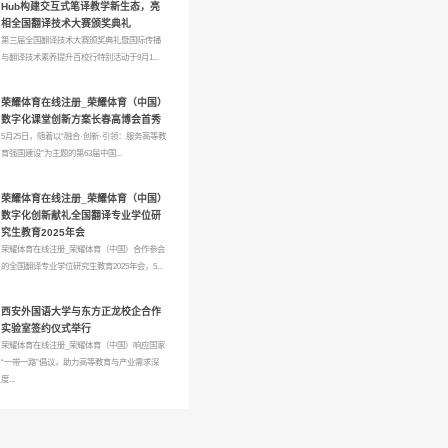
相关推荐
国翻译院系负责人联席会议
荣耀体育
Hub构
相全国翻
第三届全国
业界人士共聚香港中文大学（深圳），参加
与翻译技术素
办的“第十五届全国翻译院系负责人联席会
荣耀体育
数字化课
5月25日，
育强国建设”