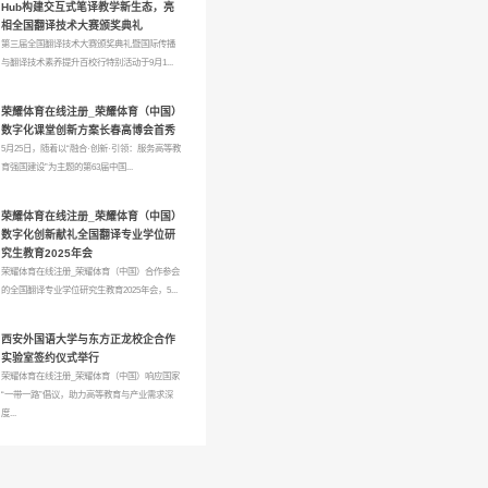
相关推荐
体育（中国）案例展播3
荣耀体育
Hub构
相全国翻
第三届全国
快乐！
与翻译技术素
荣耀体育
数字化课
5月25日，
育强国建设”