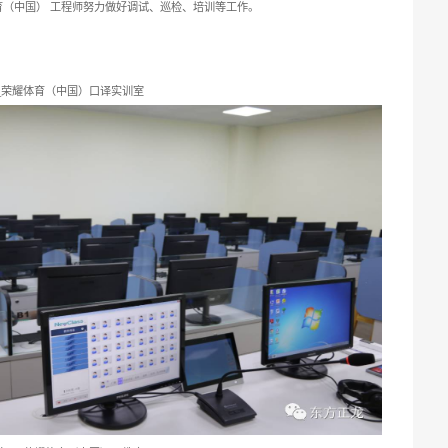
已开始一个月，又一批新装荣耀体育在线注册_荣耀体育（中国）
荣耀体育在线注册_荣耀体育（中国） 工程师努力做好调试、巡