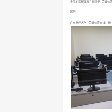
新学年
全国的