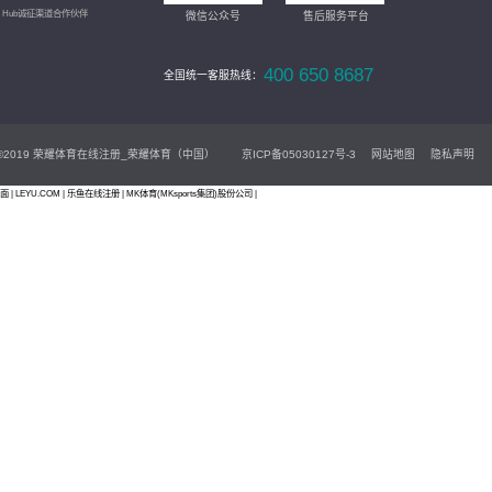
甘泉外国语中学 荣耀体育在线注册_荣耀体育（中国）同声传译