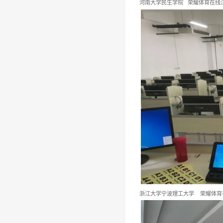
案例
广东财