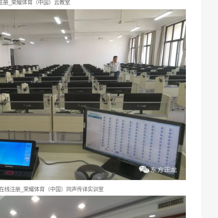
经大学 荣耀体育在线注册_荣耀体育（中国）口译实训室