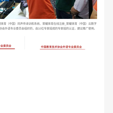
会，东方正龙公司现场搭建演示环境,展示了最新的荣耀体育在线
同传训练系统、无线移动解决方案产品。