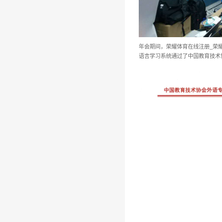
本次年
时展出