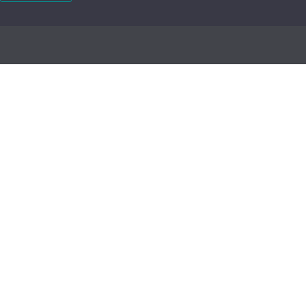
耀体育在线注册_荣耀体育（中国）云数字
专家组成的专家组的认证，建议推广使用。