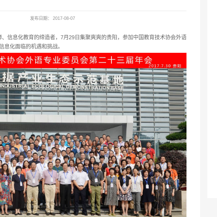
:
首页
新闻中心
企业新闻
体育在线注册_荣耀体育（中国）云语言学习系统和同传
技术协会外语专业委员会第23届
发布日期：
2017-08-07
多位来自全国的高校领导、老师、信息化教育的缔造者，7月29日
员会第23届年会，探讨外语信息化面临的机遇和挑战。