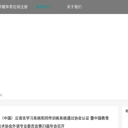
荣耀体育在线注册
荣耀体育在线注册
新闻中心
_荣耀体育（中
_荣耀体育（中
国）
国）