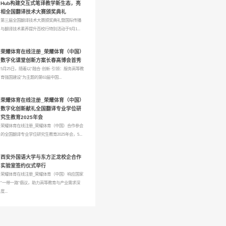
相关推荐
训练系统通过协会认证 暨中国教育
荣耀体育
年会召开
Hub构
相全国翻
第三届全国
与翻译技术素
集聚爽爽的贵阳，参加中国教育技术协会外语
荣耀体育
数字化课
5月25日，
育强国建设”