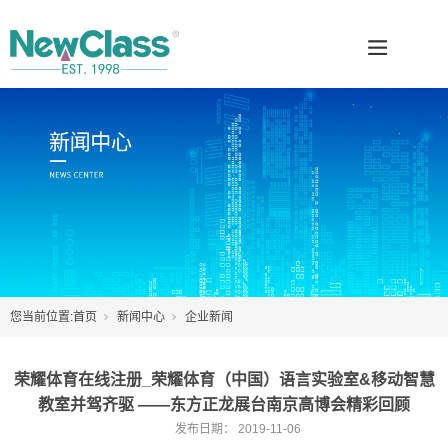
您当前位置:
首页
新闻中心
企业新闻
荣耀体育在线注册_荣耀体育（中国）语言实验室&移动智慧
教室并驾齐驱 ——东方正龙展台南京高博会精彩回顾
发布日期：
2019-11-06