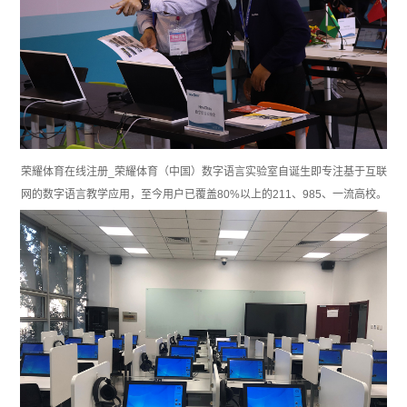
荣耀体育在线注册_荣耀体育（中国）数字语言实验室自诞生即专注基于互联
网的数字语言教学应用，至今用户已覆盖80%以上的211、985、一流高校。