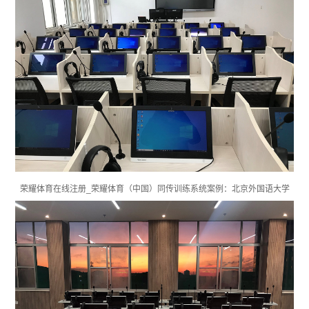
荣耀体育在线注册_荣耀体育（中国）同传训练系统案例：北京外国语大学