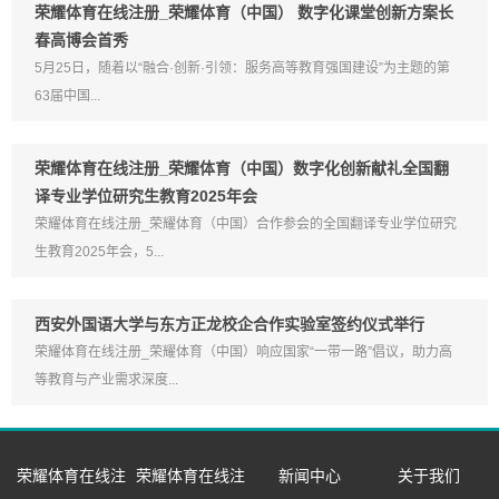
荣耀体育在线注册_荣耀体育（中国） 数字化课堂创新方案长
春高博会首秀
5月25日，随着以“融合·创新·引领：服务高等教育强国建设”为主题的第
63届中国...
荣耀体育在线注册_荣耀体育（中国）数字化创新献礼全国翻
译专业学位研究生教育2025年会
荣耀体育在线注册_荣耀体育（中国）合作参会的全国翻译专业学位研究
生教育2025年会，5...
西安外国语大学与东方正龙校企合作实验室签约仪式举行
荣耀体育在线注册_荣耀体育（中国）响应国家“一带一路”倡议，助力高
等教育与产业需求深度...
荣耀体育在线注
荣耀体育在线注
新闻中心
关于我们