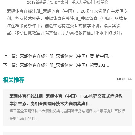
2019新装语言实验室案例：重庆大学城市科技学院
荣耀体育在线注册_荣耀体育（中国），20多年来凭借自主发明专
利，坚持技术领先，荣耀体育在线注册_荣耀体育（中国）品牌专
注在窄带宽条件下，创造性地构建交互式教学环境，语言实验
室、移动智慧教室并驾齐驱，助力高校教育信息化水平的提升。
上一篇:
荣耀体育在线注册_荣耀体育（中国）贺“新中国...
下一篇:
荣耀体育在线注册_荣耀体育（中国）祝贺201...
相关推荐
MORE>>
荣耀体育在线注册_荣耀体育（中国） Hub构建交互式笔译教
学新生态，亮相全国翻译技术大赛颁奖典礼
第三届全国翻译技术大赛颁奖典礼暨国际传播与翻译技术素养提升百校行
特别活动于9月1...