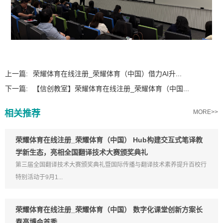
上一篇:
荣耀体育在线注册_荣耀体育（中国）借力AI升...
下一篇:
【信创教室】荣耀体育在线注册_荣耀体育（中国...
相关推荐
MORE>>
荣耀体育在线注册_荣耀体育（中国） Hub构建交互式笔译教
学新生态，亮相全国翻译技术大赛颁奖典礼
第三届全国翻译技术大赛颁奖典礼暨国际传播与翻译技术素养提升百校行
特别活动于9月1...
荣耀体育在线注册_荣耀体育（中国） 数字化课堂创新方案长
春高博会首秀