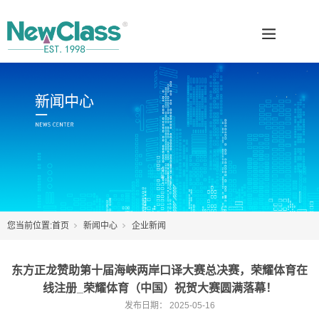
您当前位置:
首页
新闻中心
企业新闻
东方正龙赞助第十届海峡两岸口译大赛总决赛，荣耀体育在
线注册_荣耀体育（中国）祝贺大赛圆满落幕！
发布日期：
2025-05-16