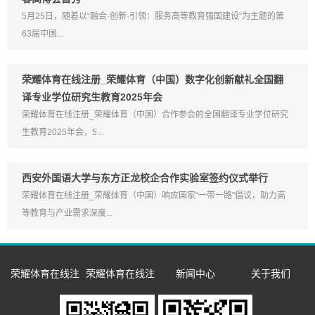
5月25日，随着以“融合·创新·引领：服务高等教育强国建设”为主题的第
63届中国...
荣耀体育在线注册_荣耀体育（中国）数字化创新献礼全国翻
译专业学位研究生教育2025年会
荣耀体育在线注册_荣耀体育（中国）合作参会的全国翻译专业学位研究
生教育2025年会，5...
西安外国语大学与东方正龙校企合作实验室签约仪式举行
荣耀体育在线注册_荣耀体育（中国）响应国家“一带一路”倡议，助力高
等教育与产业需求深度...
荣耀体育在线注
荣耀体育在线注
新闻中心
关于我们
册_荣耀体育（中
册_荣耀体育（中
企业新闻
企业简介