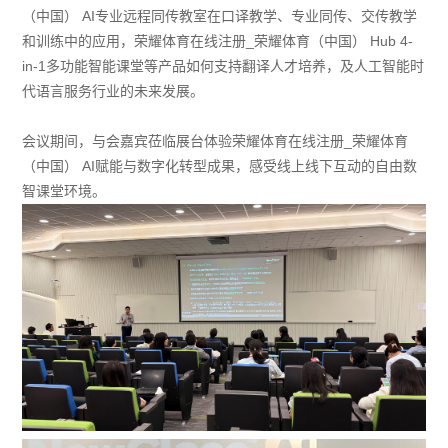
（中国） AI专业远程同传教室在口译教学、专业同传、交传教学
和训练中的应用，荣耀体育在线注册_荣耀体育（中国） Hub 4-
in-1多功能智能课堂等产品如何支持翻译人才培养，及人工智能时
代语言服务行业的未来发展。
会议期间，与会嘉宾莅临展台体验荣耀体育在线注册_荣耀体育
（中国） AI赋能与数字化转型成果，感受线上线下互动的自由数
智课堂环境。