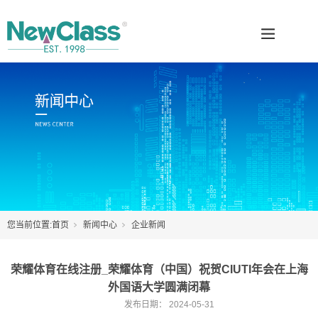
您当前位置:
首页
新闻中心
企业新闻
荣耀体育在线注册_荣耀体育（中国）祝贺CIUTI年会在上海
外国语大学圆满闭幕
发布日期：
2024-05-31