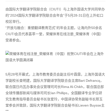
由国际大学翻译学院联合会（CIUTI）与上海外国语大学共同举办
的“2024国际大学翻译学院联合会年会”于5月28-31日在上外虹口
校区举行。
“开放与融合：重塑翻译教育范式”的年会主题，让海内外50余名
CIUTI会员代表荟萃一堂，荣耀体育在线注册_荣耀体育（中国）
受邀参会。
5月28号开幕式，上海市教育委员会副主任叶霖霖，上海外国语大
学副校长查明建，国际大学翻译学院联合会主席Bart Defrancq，
联合国日内瓦办事处会议管理司司长Rima Al-Chikh，联合国总部
全球传播部新闻与媒体司司长Ian Phillips，全国翻译专业学位研
究生教育指导委员会秘书长张爱玲，中国译协常务副秘书长邢玉
堂参会并致辞，国际大学翻译学院联合会秘书长Lieven Buysse主