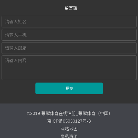
留言簿
交互式电子教室
智慧教学空间
高密度WiFi移动
智慧教室
©2019 荣耀体育在线注册_荣耀体育（中国）
京ICP备05030127号-3
网站地图
隐私声明