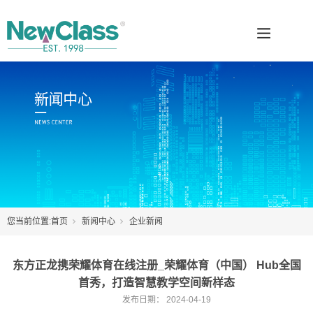
您当前位置:
首页
新闻中心
企业新闻
东方正龙携荣耀体育在线注册_荣耀体育（中国） Hub全国
首秀，打造智慧教学空间新样态
发布日期：
2024-04-19