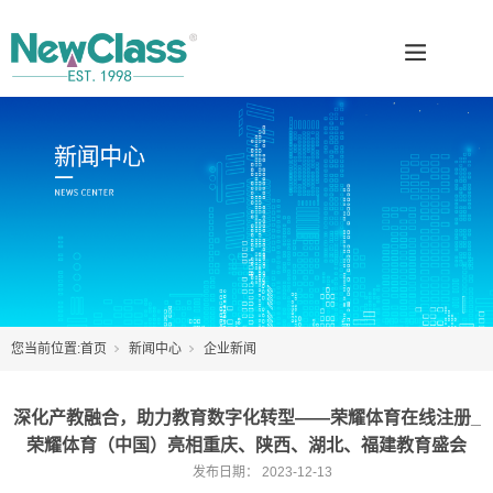
您当前位置:
首页
新闻中心
企业新闻
深化产教融合，助力教育数字化转型——荣耀体育在线注册_
荣耀体育（中国）亮相重庆、陕西、湖北、福建教育盛会
发布日期：
2023-12-13