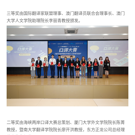
三等奖由国际翻译家联盟理事、澳门翻译员联合会理事长、澳门
大学人文学院助理院长李丽青教授颁发。
二等奖由海峡两岸口译大赛总策划、厦门大学外文学院院长陈菁
教授，暨南大学翻译学院院长廖开洪教授，东方正龙公司总经理