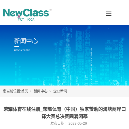
您当前位置:
首页
新闻中心
企业新闻
荣耀体育在线注册_荣耀体育（中国）独家赞助的海峡两岸口
译大赛总决赛圆满闭幕
发布日期：
2023-05-26