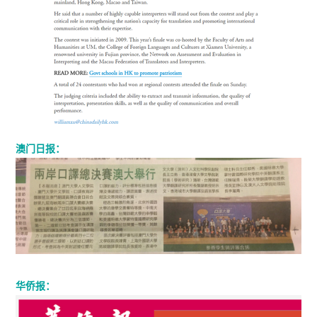
澳门日报：
华侨报：