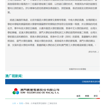
澳广视新闻：