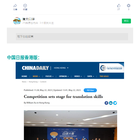
中国日报香港版：