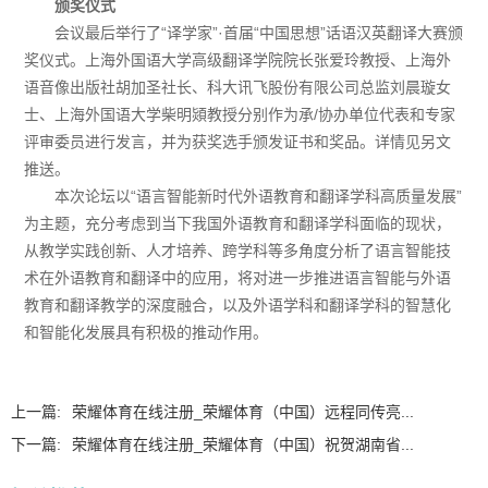
颁奖仪式
会议最后举行了“译学家”·首届“中国思想”话语汉英翻译大赛颁
奖仪式。上海外国语大学高级翻译学院院长张爱玲教授、上海外
语音像出版社胡加圣社长、科大讯飞股份有限公司总监刘晨璇女
士、上海外国语大学柴明熲教授分别作为承/协办单位代表和专家
评审委员进行发言，并为获奖选手颁发证书和奖品。详情见另文
推送。
本次论坛以“语言智能新时代外语教育和翻译学科高质量发展”
为主题，充分考虑到当下我国外语教育和翻译学科面临的现状，
从教学实践创新、人才培养、跨学科等多角度分析了语言智能技
术在外语教育和翻译中的应用，将对进一步推进语言智能与外语
教育和翻译教学的深度融合，以及外语学科和翻译学科的智慧化
和智能化发展具有积极的推动作用。
上一篇:
荣耀体育在线注册_荣耀体育（中国）远程同传亮...
下一篇:
荣耀体育在线注册_荣耀体育（中国）祝贺湖南省...