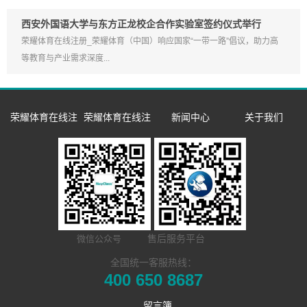
西安外国语大学与东方正龙校企合作实验室签约仪式举行
荣耀体育在线注册_荣耀体育（中国）响应国家“一带一路”倡议，助力高
等教育与产业需求深度...
荣耀体育在线注
荣耀体育在线注
新闻中心
关于我们
册_荣耀体育（中
册_荣耀体育（中
企业新闻
企业简介
国）
国）
市场活动
发展历程
数字语言学习系
双一流/985/211
荣誉资质
同声传译训练系
统
外语院校
联系我们
售后服务平台
微信公众号
​远程合班教学系
统
MTI/BTI院校
Hub诚征渠道合
全国统一客服热线：
400 650 8687
电子教室
统
用户名录
作伙伴
留言簿