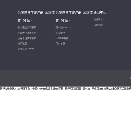
201
荣耀体育在线注册_荣耀体
荣耀体育在线注册_荣耀