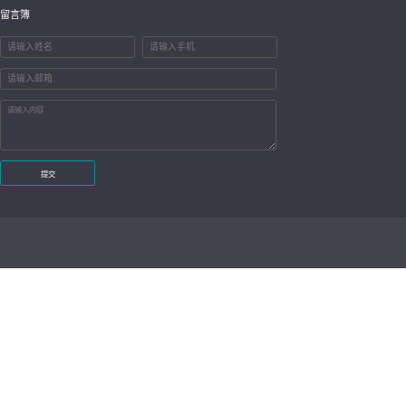
语...
2015年5月-2015年春季全国高...
201
1
2
3
4
5
下一页
尾页
留言簿