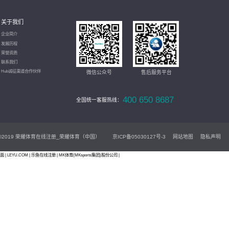
年10月-中国高等教育博览会...
2018年8月-中国教育技术协会外
共5页
首页
上一页
体
新闻中心
关于我们