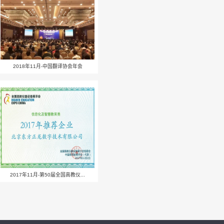
究...
2019年3月-第30届北京教育装备...
20