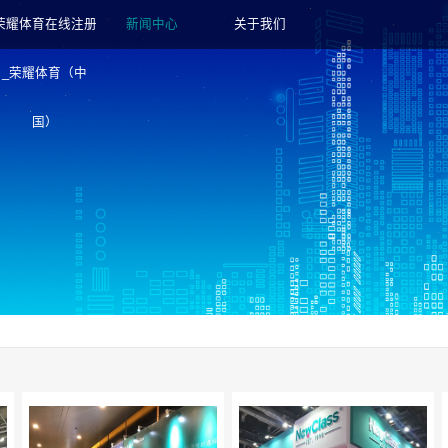
荣耀体育在线注册
荣耀体育在线注册
新闻中心
_荣耀体育（中
_荣耀体育（中
国）
国）