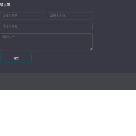
语...
2018年6月-全国翻译专业学位研究...
201
1
2
3
4
5
下一页
尾页
留言簿