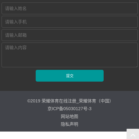
智慧教学空间
高密度WiFi移动
智慧教室
©2019 荣耀体育在线注册_荣耀体育（中国）
京ICP备05030127号-3
网站地图
隐私声明