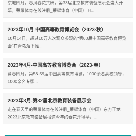
京城四月，春风春花共舞，第33届北京教育装备展示会盛大开
幕，荣耀体育在线注册_荣耀体育（中国） H...
2023年10月-中国高等教育博览会（2023·秋）
10月14日，超过10万人次观众参观的“第60届中国高等教育博览
会”在青岛落下帷...
2023年4月-中国高等教育博览会（2023·春）
暮春四月，第58·59届中国高等教育博览，1000余名高校领导，
1000余名专家...
2023年3月-第32届北京教育装备展示会
走在春天里的荣耀体育在线注册_荣耀体育（中国）东方正龙
2023北京教育装备展报道今年的春花开得早，...