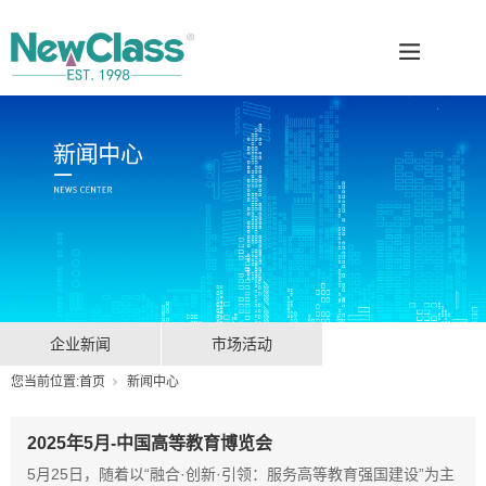
企业新闻
市场活动
您当前位置:
首页
新闻中心
2025年5月-中国高等教育博览会
5月25日，随着以“融合·创新·引领：服务高等教育强国建设”为主