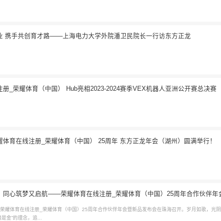
市场活动
东方正龙受邀参加2024中国翻译协会年会并承
3
4
校企合作促就业 携手共创育才路——上海电
0
3