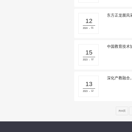
1
0
2024
-
0
0
2024
-
1
0
2024
-