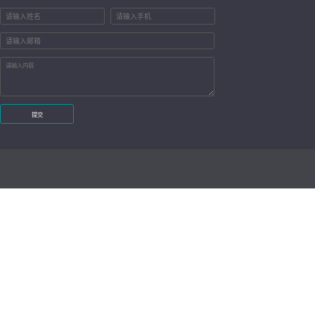
中国）移动教学空间亮相“鲁”“豫”盛会
 ——荣耀体育在线注册_荣耀体育（中国）出席教育技
体育在线注册_荣耀体育（中国）亮相重庆、陕西、湖