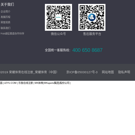
东方正龙展风采！荣耀体育在线注册_荣耀体育（
2
1
中国教育技术协会促进教育数字化转型进行中
5
2
深化产教融合，助力教育数字化转型——荣耀
3
2