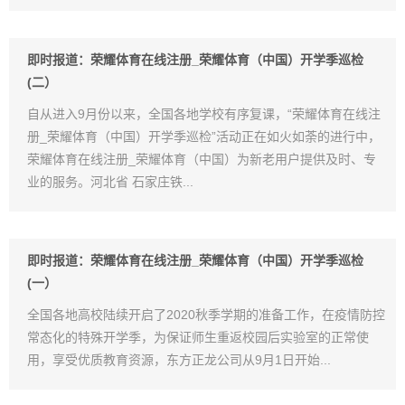
即时报道：荣耀体育在线注册_荣耀体育（中国）开学季巡检
(二）
自从进入9月份以来，全国各地学校有序复课，“荣耀体育在线注
册_荣耀体育（中国）开学季巡检”活动正在如火如荼的进行中，
荣耀体育在线注册_荣耀体育（中国）为新老用户提供及时、专
业的服务。河北省 石家庄铁...
即时报道：荣耀体育在线注册_荣耀体育（中国）开学季巡检
(一）
全国各地高校陆续开启了2020秋季学期的准备工作，在疫情防控
常态化的特殊开学季，为保证师生重返校园后实验室的正常使
用，享受优质教育资源，东方正龙公司从9月1日开始...