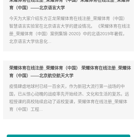
荣耀体育在线注册_荣耀体育（中国）荣耀体育在线注册_荣耀体
育（中国）——北京语言大学
今天为大家介绍东方正龙荣耀体育在线注册_荣耀体育（中国）
智慧语言实验室在北京语言大学的建设情况。 《荣耀体育在线注
册_荣耀体育（中国）案例集锦·2020》中的北语2019年暑假，
北京语言大学信息化...
荣耀体育在线注册_荣耀体育（中国） 荣耀体育在线注册_荣耀体
育（中国）——北京航空航天大学
疫情肆虐地球村已经一百余天，作为新冠大流行第一战场的中
国，已从惊心动魄的战疫率先开始经济、文化和生活的复苏。远
程授课的高校陆续启动了返校复课，荣耀体育在线注册_荣耀体
育（中国）工程...