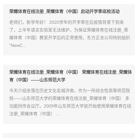
荣耀体育在线注册_荣耀体育（中国）启动开学季巡检活动
老师们，新学年好！ 2020学年的开学季在后疫情背景下到来
了，上半年语言实验室无法维护，为保证荣耀体育在线注册_荣
耀体育（中国）教室开学后的正常使用，东方正龙公司特别组织
“NewC...
荣耀体育在线注册_荣耀体育（中国） 荣耀体育在线注册_荣耀体
育（中国）——山东师范大学
今天介绍坐落在历史文化名城济南，作为一所综合性高等师范院
校——山东师范大学的荣耀体育在线注册_荣耀体育（中国） 多
功能同传会议厅。2009年山东师范大学就开始使用荣耀体育在线
注册_荣耀体育（中国） ...