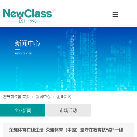
您当前位置:
首页
新闻中心
企业新闻
企业新闻
市场活动
荣耀体育在线注册_荣耀体育（中国）坚守在教育抗“疫”一线