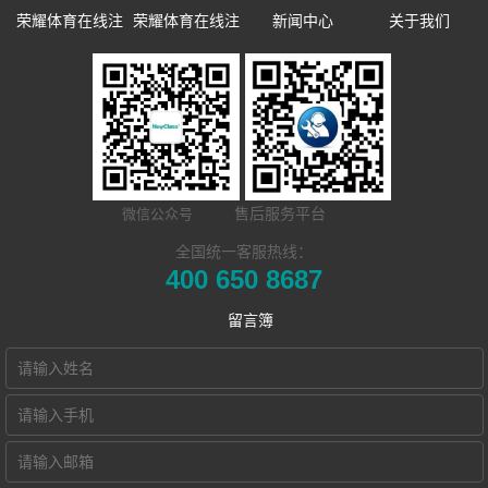
荣耀体育在线注
荣耀体育在线注
新闻中心
关于我们
册_荣耀体育（中
册_荣耀体育（中
企业新闻
企业简介
国）
国）
市场活动
发展历程
数字语言学习系
双一流/985/211
荣誉资质
同声传译训练系
统
外语院校
联系我们
售后服务平台
微信公众号
​远程合班教学系
统
MTI/BTI院校
Hub诚征渠道合
全国统一客服热线：
400 650 8687
电子教室
统
用户名录
作伙伴
留言簿
交互式电子教室
智慧教学空间
高密度WiFi移动
智慧教室