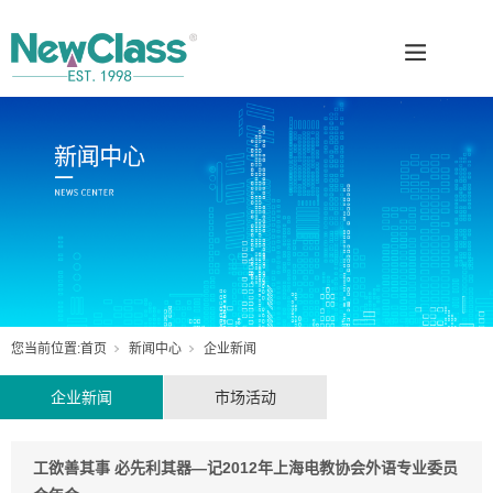
您当前位置:
首页
新闻中心
企业新闻
企业新闻
市场活动
工欲善其事 必先利其器—记2012年上海电教协会外语专业委员